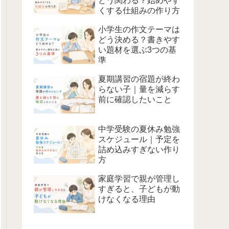
どう関わる？始めやす
くする仕組みの作り方
小学生の作文テーマは
どう決める？書きやす
い題材を選ぶ3つの基
準
夏期講習の宿題が終わ
らない子｜量を減らす
前に確認したいこと
中学受験の夏休み勉強
スケジュール｜予定を
詰め込みすぎない作り
方
家庭学習で親が管理し
すぎると、子どもが動
けなくなる理由