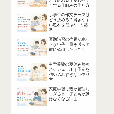
どう関わる？始めやす
くする仕組みの作り方
小学生の作文テーマは
どう決める？書きやす
い題材を選ぶ3つの基
準
夏期講習の宿題が終わ
らない子｜量を減らす
前に確認したいこと
中学受験の夏休み勉強
スケジュール｜予定を
詰め込みすぎない作り
方
家庭学習で親が管理し
すぎると、子どもが動
けなくなる理由