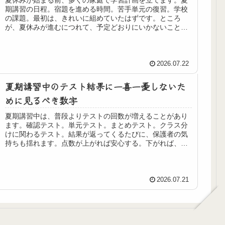
夏休みが始まる前、多くの家庭で学習計画を立てます。夏
期講習の日程。宿題を進める時間。苦手単元の復習。学校
の課題。最初は、きれいに組めていたはずです。ところ
が、夏休みが進むにつれて、予定どおりにいかないことが
増えてきます。思ったより宿題に時間...
2026.07.22
夏期講習中のテスト結果に一喜一憂しないた
めに見るべき数字
夏期講習中は、普段よりテストの回数が増えることがあり
ます。確認テスト。単元テスト。まとめテスト。クラス分
けに関わるテスト。結果が返ってくるたびに、保護者の気
持ちも揺れます。点数が上がれば安心する。下がれば、こ
のままで大丈夫なのかと不安になる...
2026.07.21