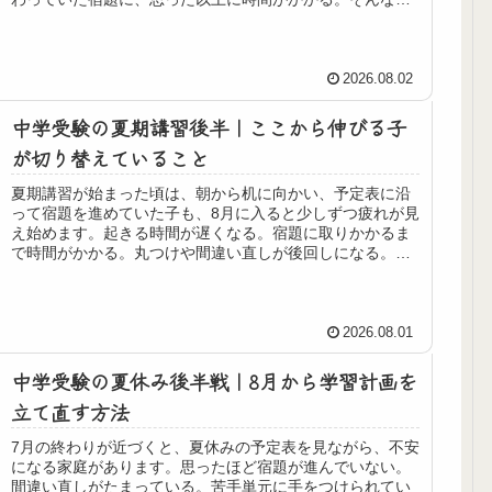
を見ると、「やる気がなくなってき...
2026.08.02
中学受験の夏期講習後半｜ここから伸びる子
が切り替えていること
夏期講習が始まった頃は、朝から机に向かい、予定表に沿
って宿題を進めていた子も、8月に入ると少しずつ疲れが見
え始めます。起きる時間が遅くなる。宿題に取りかかるま
で時間がかかる。丸つけや間違い直しが後回しになる。保
護者から見ると、「せっかくここ...
2026.08.01
中学受験の夏休み後半戦｜8月から学習計画を
立て直す方法
7月の終わりが近づくと、夏休みの予定表を見ながら、不安
になる家庭があります。思ったほど宿題が進んでいない。
間違い直しがたまっている。苦手単元に手をつけられてい