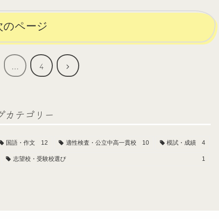
次のページ
次
…
4
へ
グカテゴリー
国語・作文
12
適性検査・公立中高一貫校
10
模試・成績
4
志望校・受験校選び
1