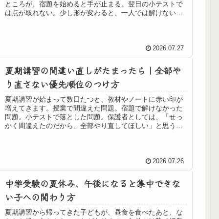
ところが、宿題を始めると手が止まる。翌日の小テストで
は点が取れない。少し形が変わると、一人では解けない。
保護者としては、「分かったと言ってい...
2026.07.27
夏期講習の間違い直しがたまったら｜全部や
り直さない優先順位のつけ方
夏期講習が始まって数日たつと、教材やノートに赤い印が
増えてきます。授業で間違えた問題。宿題で解けなかった
問題。小テストで落とした問題。保護者としては、「せっ
かく間違えたのだから、全部やり直してほしい」と思うも
のです。しかし、講習は翌日も続き...
2026.07.26
中学受験の夏休み、午後になると集中できな
い子への関わり方
夏期講習から帰ってきた子どもが、昼食を食べたあと、な