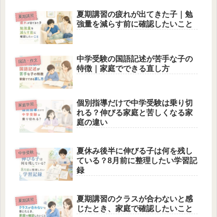
夏期講習の疲れが出てきた子｜勉
夏期講習
強量を減らす前に確認したいこと
中学受験の国語記述が苦手な子の
国語・作文
特徴｜家庭でできる直し方
個別指導だけで中学受験は乗り切
家庭学習
れる？伸びる家庭と苦しくなる家
庭の違い
夏休み後半に伸びる子は何を残し
中学受験
ている？8月前に整理したい学習記
録
夏期講習のクラスが合わないと感
夏期講習
じたとき、家庭で確認したいこと