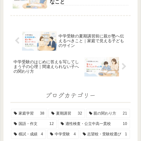
なこと
中学受験の夏期講習前に親が塾へ伝
えるべきこと｜家庭で見える子ども
のサイン
中学受験のはじめに答えを写してし
まう子の心理｜間違えられない子へ
の関わり方
ブログカテゴリー
家庭学習
38
夏期講習
32
親の関わり方
21
国語・作文
12
適性検査・公立中高一貫校
10
模試・成績
4
中学受験
4
志望校・受験校選び
1