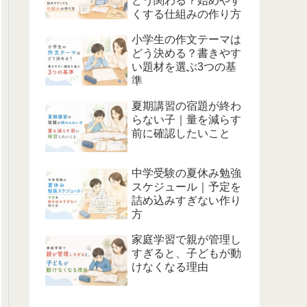
どう関わる？始めやす
くする仕組みの作り方
小学生の作文テーマは
どう決める？書きやす
い題材を選ぶ3つの基
準
夏期講習の宿題が終わ
らない子｜量を減らす
前に確認したいこと
中学受験の夏休み勉強
スケジュール｜予定を
詰め込みすぎない作り
方
家庭学習で親が管理し
すぎると、子どもが動
けなくなる理由